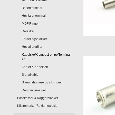
Aeroport / Bassrør
Batteriterminal
Høyttalerterminal
MDF Ringer
Delefilter
Fordelingsblokker
Høytallergriller
Kabelsko/Krympestrømpe/Terminal
er
Kabler & Kabelsett
Signalkabler
Sikringsholdere og sikringer
Dempingsmatriell
Basskasser & Raggarplanker
Klistremerker/Reklameartikler