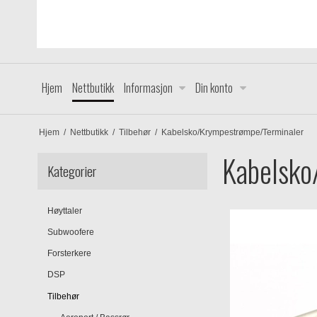
Hjem
Nettbutikk
Informasjon
Din konto
Hjem
/
Nettbutikk
/
Tilbehør
/
Kabelsko/Krympestrømpe/Terminaler
Kabelsko
Kategorier
Høyttaler
Subwoofere
Forsterkere
DSP
Tilbehør